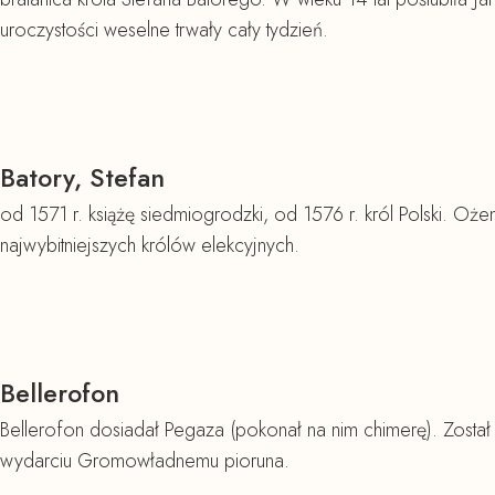
uroczystości weselne trwały cały tydzień.
Batory, Stefan
od 1571 r. książę siedmiogrodzki, od 1576 r. król Polski. Oż
najwybitniejszych królów elekcyjnych.
Bellerofon
Bellerofon dosiadał Pegaza (pokonał na nim chimerę). Został
wydarciu Gromowładnemu pioruna.