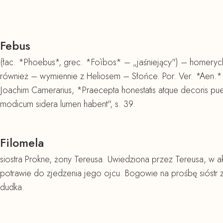
Febus
(łac. *Phoebus*, grec. *Foìbos* – „jaśniejący") – homerycki
również – wymiennie z Heliosem – Słońce. Por. Ver. *Aen.* 
Joachim Camerarius, *Praecepta honestatis atque decoris pu
modicum sidera lumen habent", s. 39.
Filomela
siostra Prokne, żony Tereusa. Uwiedziona przez Tereusa, w ak
potrawie do zjedzenia jego ojcu. Bogowie na prośbę sióstr z
dudka.