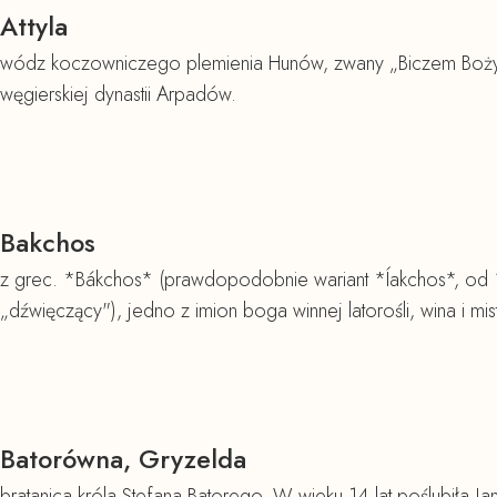
Attyla
wódz koczowniczego plemienia Hunów, zwany „Biczem Boży
węgierskiej dynastii Arpadów.
Bakchos
z grec. *Bákchos* (prawdopodobnie wariant *Íakchos*, od 
„dźwięczący"), jedno z imion boga winnej latorośli, wina i mi
Batorówna, Gryzelda
bratanica króla Stefana Batorego. W wieku 14 lat poślubiła 