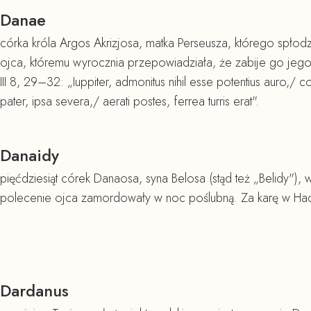
Danae
córka króla Argos Akrizjosa, matka Perseusza, którego spłodz
ojca, któremu wyrocznia przepowiadziała, że zabije go jeg
III 8, 29–32: „Iuppiter, admonitus nihil esse potentius auro,/ c
pater, ipsa severa,/ aerati postes, ferrea turris erat".
Danaidy
pięćdziesiąt córek Danaosa, syna Belosa (stąd też „Belidy"),
polecenie ojca zamordowały w noc poślubną. Za karę w Had
Dardanus