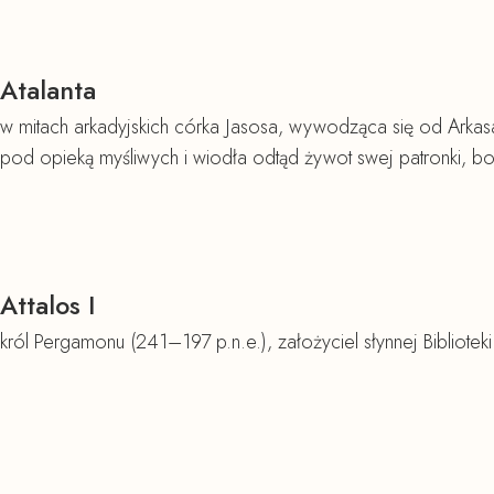
Atalanta
w mitach arkadyjskich córka Jasosa, wywodząca się od Arka
pod opieką myśliwych i wiodła odtąd żywot swej patronki, bog
Attalos I
król Pergamonu (241–197 p.n.e.), założyciel słynnej Bibliote