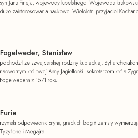
syn Jana Firleja, wojewody lubelskiego. Wojewoda krakowski,
duże zainteresowania naukowe. Wieloletni przyjaciel Kochano
Fogelweder, Stanisław
pochodził ze szwajcarskiej rodziny kupieckiej. Był archidi
nadwornym królowej Anny Jagiellonki i sekretarzem króla Zyg
Fogelwedera z 1571 roku.
Furie
rzymski odpowiednik Erynii, greckich bogiń zemsty wymierzają
Tyzyfone i Megajra.