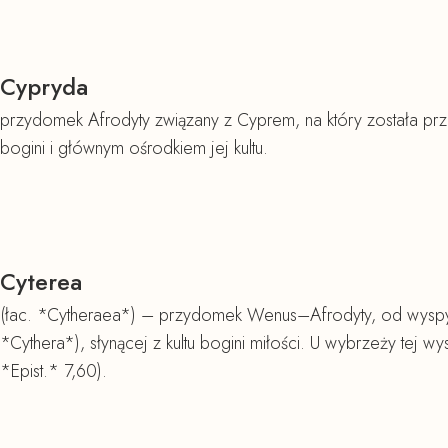
Cypryda
przydomek Afrodyty związany z Cyprem, na który została prze
bogini i głównym ośrodkiem jej kultu.
Cyterea
(łac. *Cytheraea*) – przydomek Wenus–Afrodyty, od wyspy Cy
*Cythera*), słynącej z kultu bogini miłości. U wybrzeży tej w
*Epist.* 7,60).