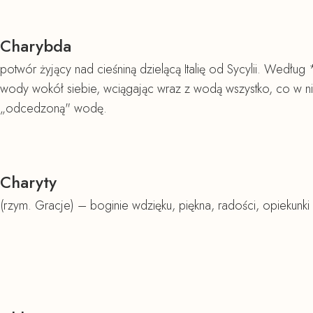
Charybda
potwór żyjący nad cieśniną dzielącą Italię od Sycylii. Według
wody wokół siebie, wciągając wraz z wodą wszystko, co w ni
„odcedzoną" wodę.
Charyty
(rzym. Gracje) – boginie wdzięku, piękna, radości, opiekunki