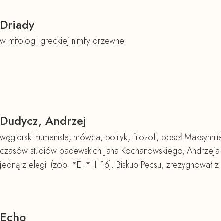
Driady
w mitologii greckiej nimfy drzewne.
Dudycz, Andrzej
węgierski humanista, mówca, polityk, filozof, poseł Maksymil
czasów studiów padewskich Jana Kochanowskiego, Andrzeja P
jedną z elegii (zob. *El.* III 16). Biskup Pecsu, zrezygnował 
Echo