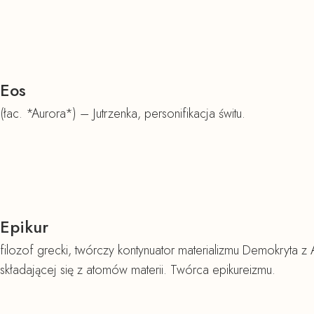
Eos
(łac. *Aurora*) – Jutrzenka, personifikacja świtu.
Epikur
filozof grecki, twórczy kontynuator materializmu Demokryta z A
składającej się z atomów materii. Twórca epikureizmu.